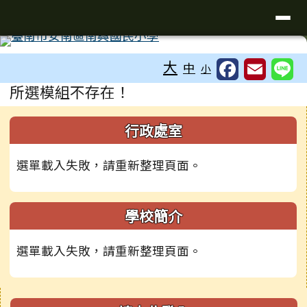
臺南市安南區南興國小全球資訊網
導覽列
跳至主內容區
工具列
大
中
小
頁尾區域
主內容區域
所選模組不存在！
左邊區域內容
行政處室
選單載入失敗，請重新整理頁面。
學校簡介
選單載入失敗，請重新整理頁面。