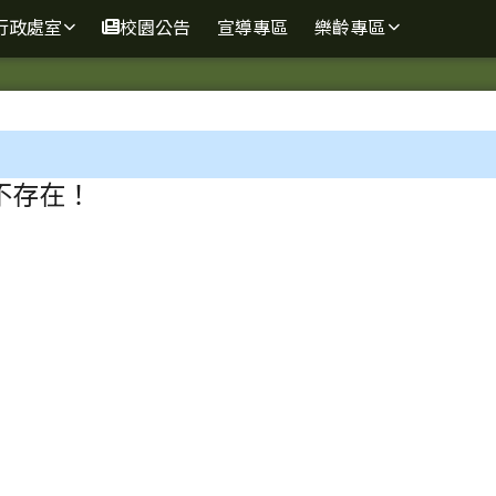
球資訊網
行政處室
校園公告
宣導專區
樂齡專區
區域
不存在！