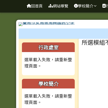
臺南市安南區南興國小全
導覽列
跳至主內容區
回首頁
網站導覽
學校簡介
工具列
頁尾區域
主內容
所選模組
左邊區域內容
行政處室
選單載入失敗，請重新整
理頁面。
學校簡介
選單載入失敗，請重新整
理頁面。