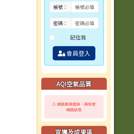
帳號：
密碼：
記住我
會員登入
AQI空氣品質
⚠️ 網路連線錯誤，請檢查
網路狀態
宣導及成果區