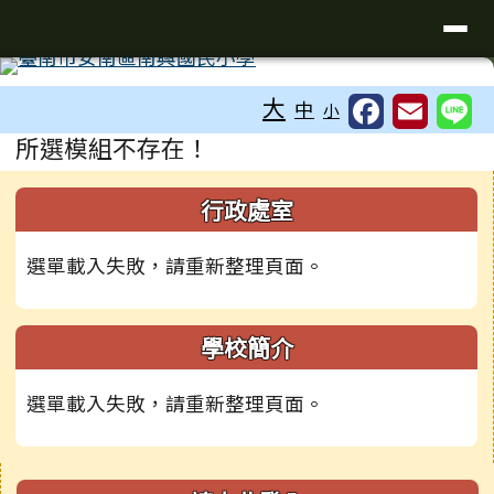
臺南市安南區南興國小全球資訊網
導覽列
跳至主內容區
工具列
大
中
小
頁尾區域
主內容區域
所選模組不存在！
左邊區域內容
行政處室
選單載入失敗，請重新整理頁面。
學校簡介
選單載入失敗，請重新整理頁面。