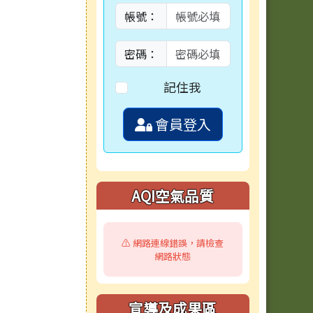
帳號：
密碼：
記住我
會員登入
AQI空氣品質
⚠️ 網路連線錯誤，請檢查
網路狀態
宣導及成果區