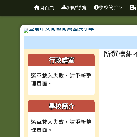
臺南市安南區南興國小全
導覽列
跳至主內容區
回首頁
網站導覽
學校簡介
工具列
頁尾區域
主內容
所選模組
左邊區域內容
行政處室
選單載入失敗，請重新整
理頁面。
學校簡介
選單載入失敗，請重新整
理頁面。