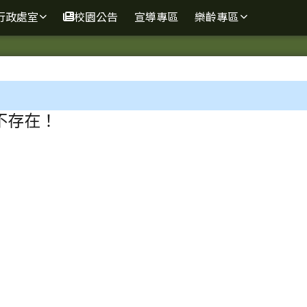
球資訊網
行政處室
校園公告
宣導專區
樂齡專區
區域
不存在！